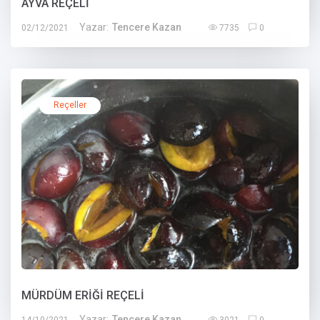
AYVA REÇELİ
Yazar:
Tencere Kazan
02/12/2021
7735
0
Reçeller
MÜRDÜM ERİĞİ REÇELİ
Yazar:
Tencere Kazan
14/10/2021
3021
0