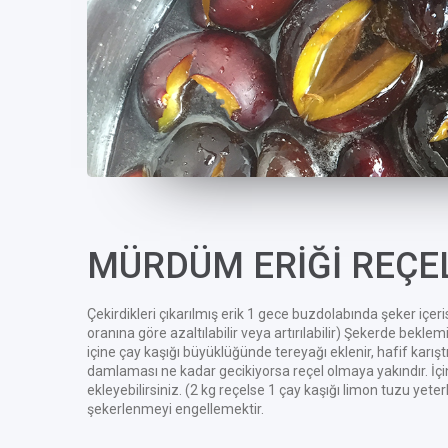
MÜRDÜM ERİĞİ REÇE
Çekirdikleri çıkarılmış erik 1 gece buzdolabında şeker içeris
oranına göre azaltılabilir veya artırılabilir) Şekerde bekl
içine çay kaşığı büyüklüğünde tereyağı eklenir, hafif karış
damlaması ne kadar gecikiyorsa reçel olmaya yakındır. İçine
ekleyebilirsiniz. (2 kg reçelse 1 çay kaşığı limon tuzu ye
şekerlenmeyi engellemektir.