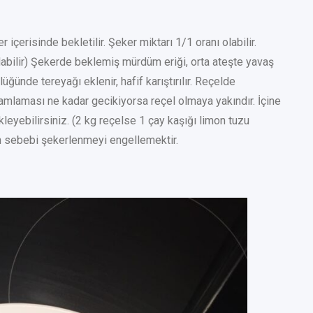
içerisinde bekletilir. Şeker miktarı 1/1 oranı olabilir.
ılabilir) Şekerde beklemiş mürdüm eriği, orta ateşte yavaş
üğünde tereyağı eklenir, hafif karıştırılır. Reçelde
mlaması ne kadar gecikiyorsa reçel olmaya yakındır. İçine
ekleyebilirsiniz. (2 kg reçelse 1 çay kaşığı limon tuzu
n sebebi şekerlenmeyi engellemektir.