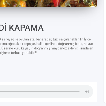
NDİ KAPAMA
Az sıvıyağ ile ovulan ete, baharatlar, tuz, salçalar eklenilir. İyice
rbasına sığacak bir tepsiye, halka şeklinde doğranmış biber, havuç
lir. Üzerine kuru kayısı, iri doğranmış maydanoz eklenir. Fırında en
pişirme torbası yanabilir!!!