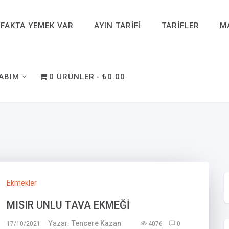
FAKTA YEMEK VAR
AYIN TARIFI
TARIFLER
M
ABIM
0 ÜRÜNLER
₺0.00
Ekmekler
MISIR UNLU TAVA EKMEĞİ
Yazar:
Tencere Kazan
17/10/2021
4076
0